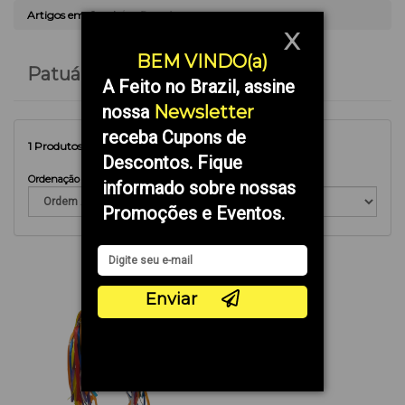
Artigos em Geral
> Patuá
X
BEM VINDO(a)
Patuá
A Feito no Brazil, assine
nossa
Newsletter
receba Cupons de
1
Produtos Encontrados
Descontos. Fique
Ordenação
informado sobre nossas
Promoções e Eventos.