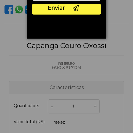
Capanga Couro Oxossi
R$ 199,90
(até
3 X R$ 71,34
)
Características
-
Quantidade:
+
Valor Total (R$):
199,90