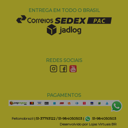
ENTREGA EM TODO O BRASIL
REDES SOCIAIS
PAGAMENTOS
Feitonobrazil
| 51-37793122 / 51-984050503 |
51-984050503
Desenvolvido por
Lojas Virtuais
BR